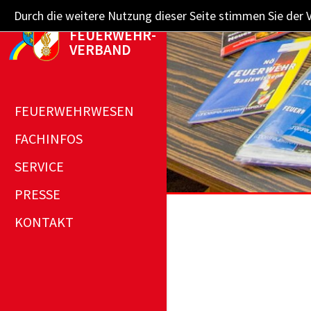
Durch die weitere Nutzung dieser Seite stimmen Sie der 
NÖ­ LANDES­
FEUERWEHR­
VERBAND
FEUERWEHRWESEN
FACHINFOS
SERVICE
PRESSE
KONTAKT