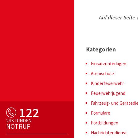
Auf dieser Seit
Kategorien
Einsatzunterlagen
Atemschutz
Kinderfeuerwehr
Feuerwehrjugend
Fahrzeug- und Gerätedi
122
Formulare
24 STUNDEN
Fortbildungen
NOTRUF
Nachrichtendienst