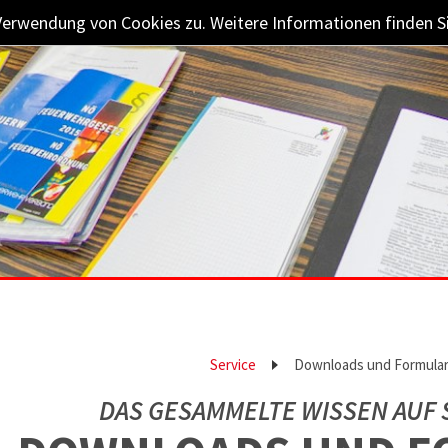
Verwendung von Cookies zu. Weitere Informationen finden Si
Service
Downloads und Formula
DAS GESAMMELTE WISSEN AUF S